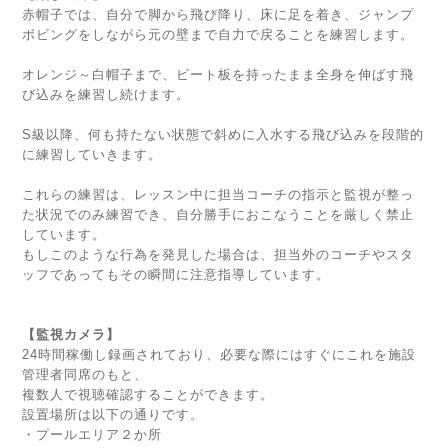
赤帽子では、自分で脚から飛び降り、床に足を着き、ジャンプ
ボビングをしながら元の壁まで自力で戻ることを練習します。
オレンジ～白帽子まで、ビート板を持ったまま全身を伸ばす飛
び込みを練習し続けます。
S級以降、何も持たない状態で斜めに入水する飛び込みを段階的
に練習していきます。
これらの練習は、レッスン中に担当コーチの指示と監視が整っ
た状況でのみ練習でき、自分勝手におこなうことを厳しく禁止
しています。
もしこのような行為を発見した場合は、担当外のコーチやスタ
ッフであってもその瞬間に注意指導しています。
【監視カメラ】
24時間稼働し録画されており、必要な際にはすぐにこれを施設
管理者同席のもと、
複数人で視聴確認することができます。
設置場所は以下の通りです。
・プールエリア２か所