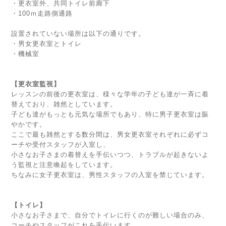
・更衣室外、共同トイレ前廊下
・100ｍ走路側通路
設置されていない場所は以下の通りです。
・男女更衣室とトイレ
・機械室
【更衣室監視】
レッスンの前後の更衣室は、様々な学年の子ども達が一斉に着
替えており、雑然としています。
子ども達がもっとも元気な場所でもあり、特に男子更衣室は賑
やかです。
ここで最も雑然とする数分間は、男女更衣室それぞれに必ずコ
ーチや受付スタッフが入室し、
小さなお子さまの着替えを手伝いつつ、トラブルが起きないよ
う監視と注意喚起をしています。
ちなみに女子更衣室は、男性スタッフの入室を禁じています。
【トイレ】
小さなお子さまで、自分でトイレに行くのが難しい場合のみ、
コーチやスタッフがこれを手伝います。