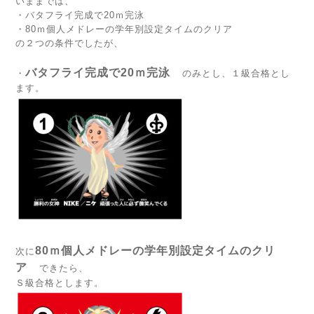
いままでは、
・バタフライ完成で20ｍ完泳
・80ｍ個人メドレーの学年別設定タイムのクリア
の２つの条件でしたが、
バタフライ完成で20ｍ完泳
・
のみとし、１級合格とし
ます。
80ｍ個人メドレーの学年別設定タイムのクリ
次に
ア
できたら、
Ｓ級合格とします。