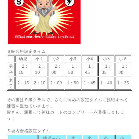
Ｓ級合格設定タイム
幼児
小１
小2
小3
小4
小5
小６
男
2：
2：
2：
1：
1：
1：
1：
子
15
10
00
50
45
35
30
女
2：15
2：10
2：00
1：50
1：45
1：40
1：35
子
その後はＳ級クラスで、さらに高めの設定タイムに挑戦すべく
練習を重ねていきます。
皆さん、頑張って神様カードのコンプリートを目指しましょ
う！
Ｓ級内合格設定タイム
幼児～小
小
小
小
小