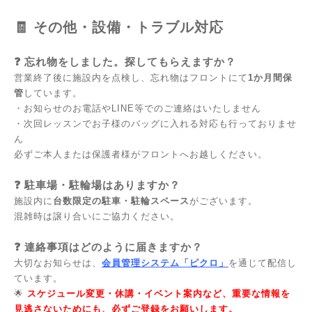
🧾 その他・設備・トラブル対応
❓
忘れ物をしました。探してもらえますか？
営業終了後に施設内を点検し、忘れ物はフロントにて
1か月間保
管
しています。
・お知らせのお電話やLINE等でのご連絡はいたしません
・次回レッスンでお子様のバッグに入れる対応も行っておりませ
ん
必ずご本人または保護者様がフロントへお越しください。
❓
駐車場・駐輪場はありますか？
施設内に
台数限定の駐車・駐輪スペース
がございます。
混雑時は譲り合いにご協力ください。
❓
連絡事項はどのように届きますか？
大切なお知らせは、
会員管理システム「ピクロ」
を通じて配信し
ています。
🌟
スケジュール変更・休講・イベント案内など、重要な情報を
見逃さないためにも、必ずご登録をお願いします。