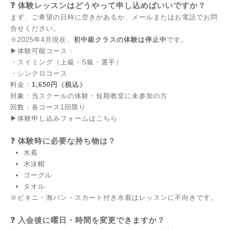
❓
体験レッスンはどうやって申し込めばいいですか？
まず、ご希望の日時に空きがあるか、メールまたはお電話でお問
合せください。
※2025年4月現在、
初中級クラスの体験は停止中
です。
▶︎体験可能コース：
・スイミング（上級・S級・選手）
・シンクロコース
料金：
1,650円（税込）
対象：当スクールの体験・短期教室に未参加の方
回数：各コース1回限り
▶︎
体験申し込みフォームはこちら
❓
体験時に必要な持ち物は？
水着
水泳帽
ゴーグル
タオル
※ビキニ・海パン・スカート付き水着はレッスンに不向きです。
❓
入会後に曜日・時間を変更できますか？