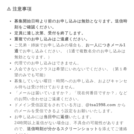
⚠️ 注意事項
募集開始日時より前のお申し込みは無効となります。送信時
刻をご確認ください。
定員に達し次第、受付を終了します。
重複でのお申し込みはご遠慮ください。
ご兄弟・姉妹でお申し込みの場合も、
お一人につきメール1
通
でお申し込みください。（1通で複数名分のお申し込みは
無効となります。）
代理でのお申し込みはできません。
入会できないクラスは希望にいれないでください。（第１希
望のみでも可能）
募集していない曜日・時間へのお申し込み、およびキャンセ
ル待ちは受け付けておりません。
「メールは届いていますか？」「現在何番目ですか？」など
のお問い合わせはご遠慮ください。
ドメイン受信設定をされている方は、
@tsa1998.com
から
のメールを受信できるよう設定をお願いいたします。
お申し込みには
当日中に返信
いたします。
24時間以上返信がない場合は、不具合の可能性があります
ので、
送信時刻が分かるスクリーンショット
を添えてご連絡