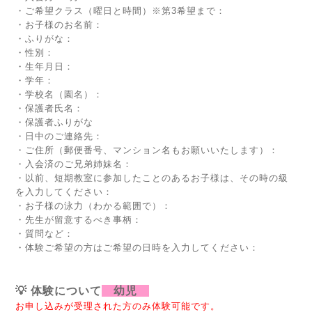
・ご希望クラス（曜日と時間）※第3希望まで：
・お子様のお名前：
・ふりがな：
・性別：
・生年月日：
・学年：
・学校名（園名）：
・保護者氏名：
・保護者ふりがな
・日中のご連絡先：
・ご住所（郵便番号、マンション名もお願いいたします）：
・入会済のご兄弟姉妹名：
・以前、短期教室に参加したことのあるお子様は、その時の級
を入力してください：
・お子様の泳力（わかる範囲で）：
・先生が留意するべき事柄：
・質問など：
・体験ご希望の方はご希望の日時を入力してください：
💡 体験について
幼児
お申し込みが受理された方のみ体験可能です。