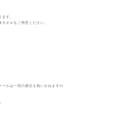
ります。
枚タオルをご用意ください。
クールは一切の責任を負いかねますの
／