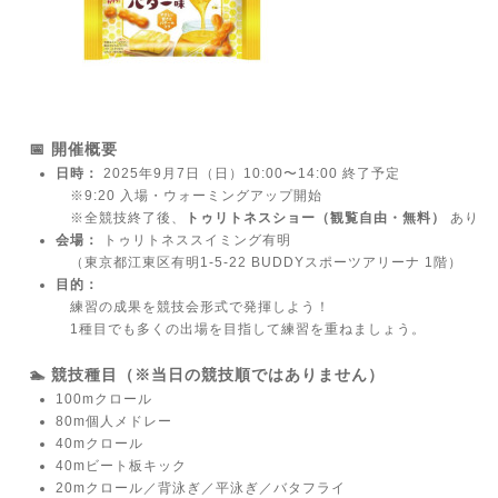
📅 開催概要
日時：
2025年9月7日（日）10:00〜14:00 終了予定
※9:20 入場・ウォーミングアップ開始
※全競技終了後、
トゥリトネスショー（観覧自由・無料）
あり
会場：
トゥリトネススイミング有明
（東京都江東区有明1-5-22 BUDDYスポーツアリーナ 1階）
目的：
練習の成果を競技会形式で発揮しよう！
1種目でも多くの出場を目指して練習を重ねましょう。
🏊 競技種目（※当日の競技順ではありません）
100mクロール
80m個人メドレー
40mクロール
40mビート板キック
20mクロール／背泳ぎ／平泳ぎ／バタフライ