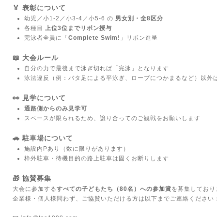
🏅 表彰について
幼児／小1-2／小3-4／小5-6 の
男女別・全8区分
各種目
上位3位までリボン授与
完泳者全員に「
Complete Swim!
」リボン進呈
📖 大会ルール
自分の力で最後まで泳ぎ切れば「完泳」となります
泳法違反（例：バタ足による平泳ぎ、ロープにつかまるなど）以外
👀 見学について
通路側からのみ見学可
スペースが限られるため、譲り合ってのご観戦をお願いします
🚗 駐車場について
施設内Pあり（数に限りがあります）
枠外駐車・待機目的の路上駐車は固くお断りします
🎁 協賛募集
大会に参加する
すべての子どもたち（80名）への参加賞
を募集しており
企業様・個人様問わず、ご協賛いただける方は以下までご連絡ください