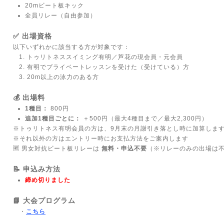
20mビート板キック
全員リレー（自由参加）
✅ 出場資格
以下いずれかに該当する方が対象です：
トゥリトネススイミング有明／芦花の現会員・元会員
有明でプライベートレッスンを受けた（受けている）方
20m以上の泳力のある方
💰 出場料
1種目：
800円
追加1種目ごとに：
＋500円（最大4種目まで／最大2,300円）
※トゥリトネス有明会員の方は、9月末の月謝引き落とし時に加算しま
※それ以外の方はエントリー時にお支払方法をご案内します
🆓 男女対抗ビート板リレーは
無料・申込不要
（※リレーのみの出場は
📝 申込み方法
締め切りました
📘 大会プログラム
・
こちら