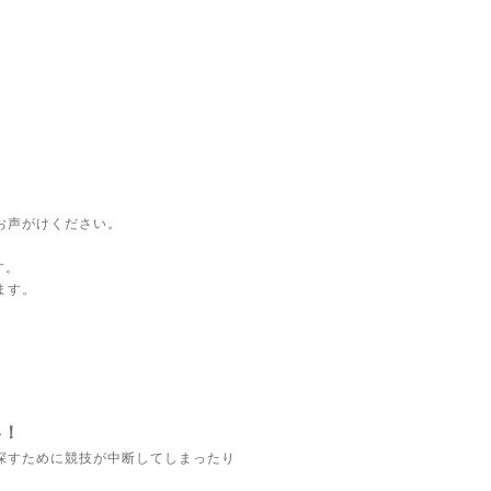
お声がけください。
す。
ます。
い！
探すために競技が中断してしまったり