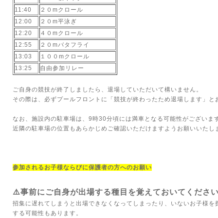
11:40
２０mクロール
12:00
２０m平泳ぎ
12:20
４０mクロール
12:55
２０mバタフライ
13:03
１００mクロール
13:25
自由参加リレー
ご自身の競技が終了しましたら、退場していただいて構いません。
その際は、必ずプールフロントに「競技が終わったため退場します」と
なお、施設内の駐車場は、9時30分頃には満車となる可能性がございま
近隣の駐車場の位置もあらかじめご確認いただけますようお願いいたし
参加されるお子様ならびに保護者の方へのお願い
⚠️事前にご自身が出場する種目を覚えておいてくださ
招集に遅れてしまうと出場できなくなってしまったり、いないお子様を
する可能性もあります。