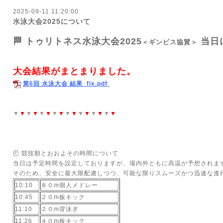
2025-09-11 11:20:00
水泳大会2025について
🏁 トゥリトネス水泳大会2025
当日
＜ギンビス協賛＞
大会結果がまとまりました。
第6回 水泳大会 結果_fix.pdf
▼
▼
▼
▼
▼
▼
▼
▼
▼
▼
▼
▼
▼
▼
▼
▼
🕘 競技順とおおよその時間について
当日は予定時間を設定しておりますが、場内外ともに高温が予想されま
そのため、安全に最大限配慮しつつ、可能な限りスムーズかつ迅速な進
10:10
８０m個人メドレー
10:45
２０m板キック
11:10
２０m背泳ぎ
11:26
４０m板キック