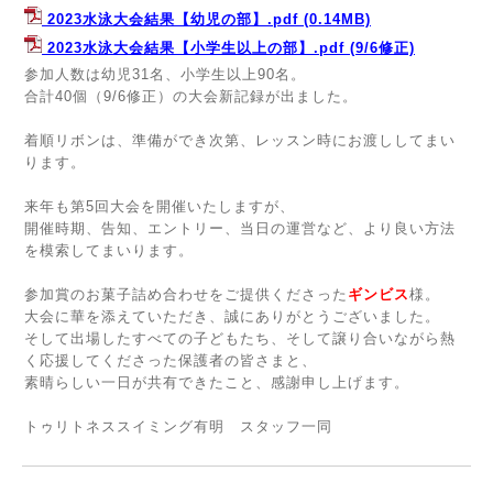
2023水泳大会結果【幼児の部】.pdf
(0.14MB)
2023水泳大会結果【小学生以上の部】.pdf
(9/6修正)
参加人数は幼児31名、小学生以上90名。
合計40個（9/6修正）の大会新記録が出ました。
着順リボンは、準備ができ次第、レッスン時にお渡ししてまい
ります。
来年も第5回大会を開催いたしますが、
開催時期、告知、エントリー、当日の運営など、より良い方法
を模索してまいります。
参加賞のお菓子詰め合わせをご提供くださった
ギンビス
様。
大会に華を添えていただき、誠にありがとうございました。
そして出場したすべての子どもたち、そして譲り合いながら熱
く応援してくださった保護者の皆さまと、
素晴らしい一日が共有できたこと、感謝申し上げます。
トゥリトネススイミング有明 スタッフ一同