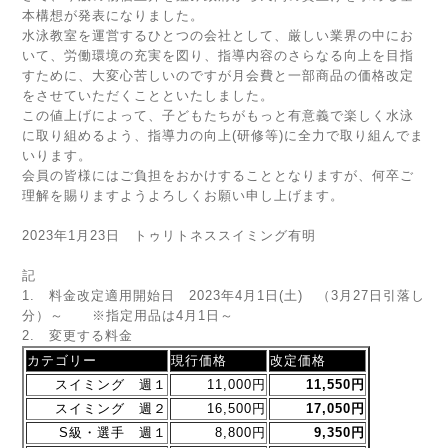
本構想が発表になりました。
水泳教室を運営するひとつの会社として、厳しい業界の中にお
いて、労働環境の充実を図り、指導内容のさらなる向上を目指
すために、大変心苦しいのですが月会費と一部商品の価格改定
をさせていただくことといたしました。
この値上げによって、子どもたちがもっと有意義で楽しく水泳
に取り組めるよう、指導力の向上(研修等)に全力で取り組んでま
いります。
会員の皆様にはご負担をおかけすることとなりますが、何卒ご
理解を賜りますようよろしくお願い申し上げます。
2023年1月23日 トゥリトネススイミング有明
記
1. 料金改定適用開始日 2023年4月1日(土) （3月27日引落し
分）～ ※指定用品は4月1日～
2. 変更する料金
カテゴリー
現行価格
改定価格
スイミング 週１
11,000円
11,550円
スイミング 週２
16,500円
17,050円
S級・選手 週１
8,800円
9,350円