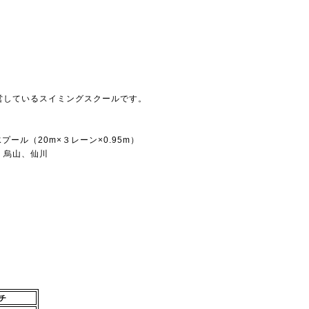
営しているスイミングスクールです。
プール（20m×３レーン×0.95m）
、烏山、仙川
チ