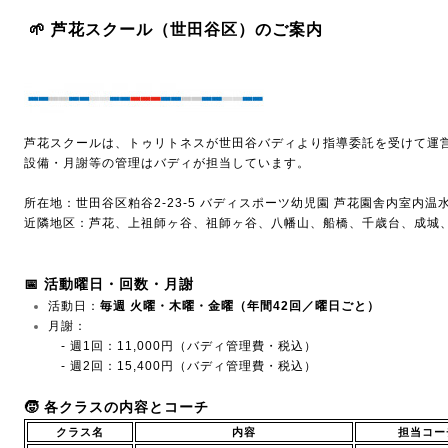
🌱 芦花スクール（世田谷区）のご案内
芦花スクールは、トゥリトネスが世田谷バディより指導委託を受けて運
設備・月謝等の管理はバディが担当しています。
所在地：
世田谷区粕谷2-23-5 バディスポーツ幼児園 芦花園舎内室内温水
近隣地区：芦花、上祖師ヶ谷、祖師ヶ谷、八幡山、船橋、千歳台、成城
📅 活動曜日・回数・月謝
活動日：
毎週 火曜・木曜・金曜（年間42回／曜日ごと）
月謝：
- 週1回：11,000円（バディ管理費・税込）
- 週2回：15,400円（バディ管理費・税込）
🧒 各クラスの内容とコーチ
クラス名
内容
担当コー