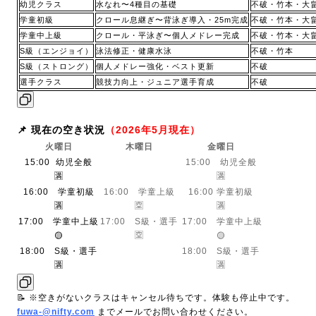
幼児クラス
水なれ〜4種目の基礎
不破・竹本・大
学童初級
クロール息継ぎ〜背泳ぎ導入・25m完成
不破・竹本・大
学童中上級
クロール・平泳ぎ〜個人メドレー完成
不破・竹本・大
S級（エンジョイ）
泳法修正・健康水泳
不破・竹本
S級（ストロング）
個人メドレー強化・ベスト更新
不破
選手クラス
競技力向上・ジュニア選手育成
不破
📌 現在の空き状況
（2026年5月現在）
火曜日
木曜日
金曜日
15:00 幼児全般
15:00 幼児全般
🈵
🈵
16:00 学童初級
16:00 学童上級
16:00 学童初級
🈵
🈳
🈵
17:00 学童中上級
17:00 S級・選手
17:00 学童中上級
🟡
🈳
🟡
18:00 S級・選手
18:00 S級・選手
🈵
🈵
📝 ※空きがないクラスはキャンセル待ちです。体験も停止中です。
fuwa-@nifty.com
までメールでお問い合わせください。