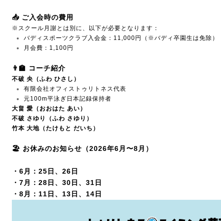
📥 ご入会時の費用
※スクール月謝とは別に、以下が必要となります：
バディスポーツクラブ入会金：11,000円（※バディ卒園生は免除）
月会費：1,100円
👨‍🏫 コーチ紹介
不破 央（ふわ ひさし）
有限会社オフィストゥリトネス代表
元100m平泳ぎ日本記録保持者
大畠 愛（おおはた あい）
不破 さゆり（ふわ さゆり）
竹本 大地（たけもと だいち）
🏖 お休みのお知らせ（2026年6
月〜8月）
・6月：25日、26日
・7月：28日、30日、31日
・8月：11日、13日、14日